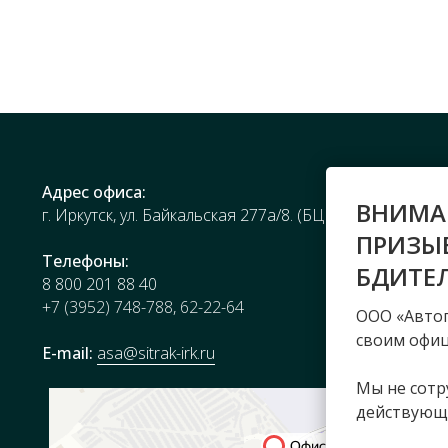
Адрес офиса:
ВНИМА
г. Иркутск, ул. Байкальская 277а/8. (БЦ Солнечный)
ПРИЗЫ
Телефоны:
БДИТЕ
8 800 201 88 40
+7 (3952) 748-788
,
62-22-64
ООО «Автог
своим офи
E-mail:
asa@sitrak-irk.ru
Мы не сотр
действующ