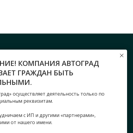
Адрес сервисного центра:
НИЕ! КОМПАНИЯ АВТОГРАД
г. Иркутск, Блюхера, 12а
ВАЕТ ГРАЖДАН БЫТЬ
Телефон:
ЛЬНЫМИ.
+7 9500 606 200
рад» осуществляет деятельность только по
E-mail:
rvi@sitrak-irk.ru
циальным реквизитам.
удничаем с ИП и другими «партнерами»,
ими от нашего имени.